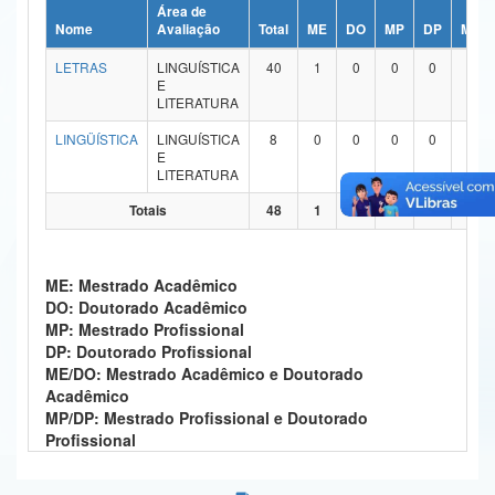
Área de
Ministério da Ciência, Tecnologia, Inovações e Comunicações
Nome
Avaliação
Total
ME
DO
MP
DP
ME/
LETRAS
LINGUÍSTICA
40
1
0
0
0
39
Ministério do Meio Ambiente
E
LITERATURA
Ministério do Turismo
LINGÜÍSTICA
LINGUÍSTICA
8
0
0
0
0
8
E
Ministério do Desenvolvimento Regional
LITERATURA
Controladoria-Geral da União
Totais
48
1
0
0
0
47
Ministério da Mulher, da Família e dos Direitos Humanos
ME: Mestrado Acadêmico
Secretaria-Geral
DO: Doutorado Acadêmico
MP: Mestrado Profissional
Secretaria de Governo
DP: Doutorado Profissional
ME/DO: Mestrado Acadêmico e Doutorado
Gabinete de Segurança Institucional
Acadêmico
MP/DP: Mestrado Profissional e Doutorado
Advocacia-Geral da União
Profissional
Banco Central do Brasil