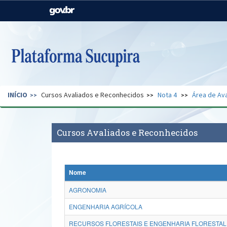
Casa Civil
Ministério da Justiça e
Segurança Pública
Ministério da Agricultura,
Ministério da Educação
Pecuária e Abastecimento
Ministério do Meio Ambiente
Ministério do Turismo
INÍCIO
Cursos Avaliados e Reconhecidos
Nota 4
Área de Ava
Secretaria de Governo
Gabinete de Segurança
Institucional
Cursos Avaliados e Reconhecidos
Nome
AGRONOMIA
ENGENHARIA AGRÍCOLA
RECURSOS FLORESTAIS E ENGENHARIA FLORESTAL