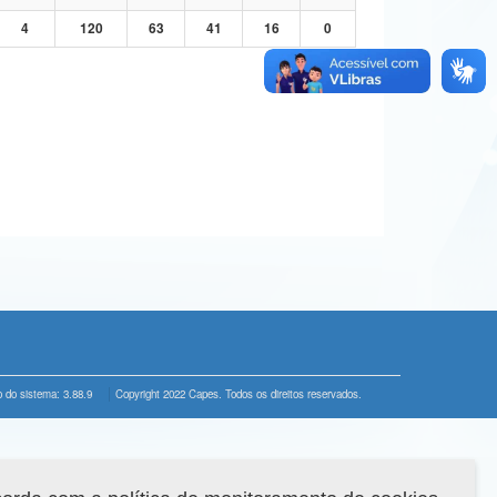
4
120
63
41
16
0
 do sistema: 3.88.9
Copyright 2022 Capes. Todos os direitos reservados.