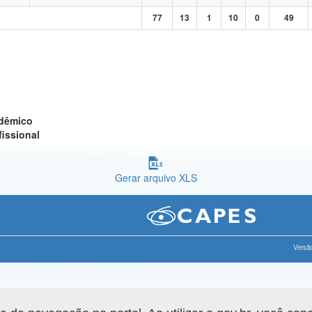
77
13
1
10
0
49
adêmico
fissional
Gerar arquivo XLS
Versão