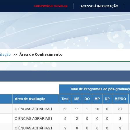
ACESSO À INFORMAÇÃO
CORONAVÍRUS (COVID-19)
Ministério da Defesa
Ministério das Relações
Mini
Exteriores
IR
PARA
O
CONTEÚDO
Ministério da Cidadania
Ministério da Saúde
Mini
Ministério do Desenvolvimento
Controladoria-Geral da União
Minis
Regional
e do
liação
Área de Conhecimento
Advocacia-Geral da União
Banco Central do Brasil
Plana
Total de Programas de pós-grad
Área de Avaliação
Total
ME
DO
MP
DP
ME/DO
CIÊNCIAS AGRÁRIAS I
63
11
1
10
0
37
CIÊNCIAS AGRÁRIAS I
5
2
0
0
0
3
CIÊNCIAS AGRÁRIAS I
9
0
0
0
0
9