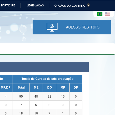
PARTICIPE
LEGISLAÇÃO
ÓRGÃOS DO GOVERNO
stério da Economia
Ministério da Infraestrutura
stério de Minas e Energia
Ministério da Ciência,
Tecnologia, Inovações e
ACESSO RESTRITO
Comunicações
tério da Mulher, da Família
Secretaria-Geral
s Direitos Humanos
lto
uação
Totais de Cursos de pós-graduação
MP/DP
Total
ME
DO
MP
DP
4
95
48
32
15
0
0
7
5
2
0
0
0
18
10
7
1
0