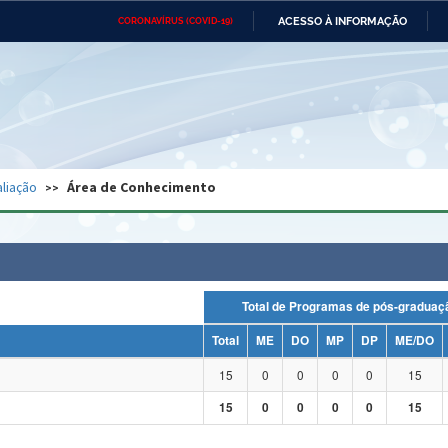
ACESSO À INFORMAÇÃO
CORONAVÍRUS (COVID-19)
Ministério da Defesa
Ministério das Relações
Mini
Exteriores
IR
PARA
O
CONTEÚDO
Ministério da Cidadania
Ministério da Saúde
Mini
Ministério do Desenvolvimento
Controladoria-Geral da União
Minis
Regional
e do
liação
Área de Conhecimento
Advocacia-Geral da União
Banco Central do Brasil
Plana
Total de Programas de pós-grad
Total
ME
DO
MP
DP
ME/DO
15
0
0
0
0
15
15
0
0
0
0
15