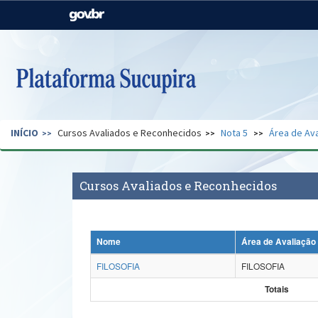
Casa Civil
Ministério da Justiça e
Segurança Pública
Ministério da Agricultura,
Ministério da Educação
Pecuária e Abastecimento
Ministério do Meio Ambiente
Ministério do Turismo
INÍCIO
Cursos Avaliados e Reconhecidos
Nota 5
Área de Ava
Secretaria de Governo
Gabinete de Segurança
Institucional
Cursos Avaliados e Reconhecidos
Nome
Área de Avaliação
FILOSOFIA
FILOSOFIA
Totais