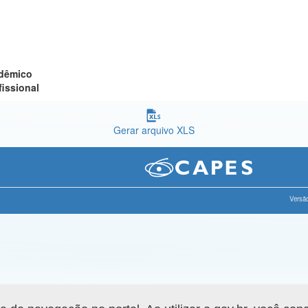
adêmico
fissional
Gerar arquivo XLS
Versão