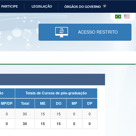
PARTICIPE
LEGISLAÇÃO
ÓRGÃOS DO GOVERNO
stério da Economia
Ministério da Infraestrutura
stério de Minas e Energia
Ministério da Ciência,
Tecnologia, Inovações e
ACESSO RESTRITO
Comunicações
tério da Mulher, da Família
Secretaria-Geral
s Direitos Humanos
lto
uação
Totais de Cursos de pós-graduação
MP/DP
Total
ME
DO
MP
DP
0
30
15
15
0
0
0
30
15
15
0
0