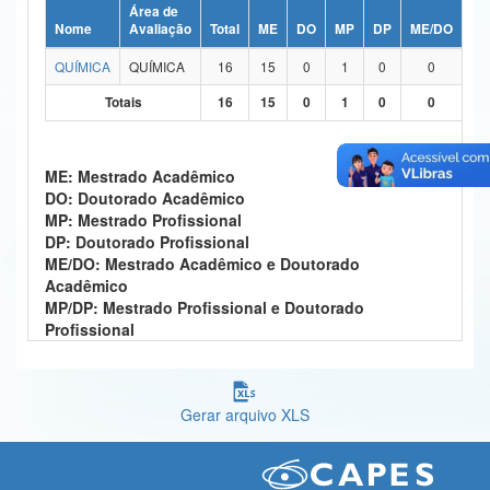
Área de
Ministério da Ciência, Tecnologia, Inovações e Comunicações
Nome
Avaliação
Total
ME
DO
MP
DP
ME/DO
MP
QUÍMICA
QUÍMICA
16
15
0
1
0
0
Ministério do Meio Ambiente
Totais
16
15
0
1
0
0
Ministério do Turismo
Ministério do Desenvolvimento Regional
ME: Mestrado Acadêmico
DO: Doutorado Acadêmico
Controladoria-Geral da União
MP: Mestrado Profissional
DP: Doutorado Profissional
Ministério da Mulher, da Família e dos Direitos Humanos
ME/DO: Mestrado Acadêmico e Doutorado
Acadêmico
Secretaria-Geral
MP/DP: Mestrado Profissional e Doutorado
Profissional
Secretaria de Governo
Gabinete de Segurança Institucional
Gerar arquivo XLS
Advocacia-Geral da União
Banco Central do Brasil