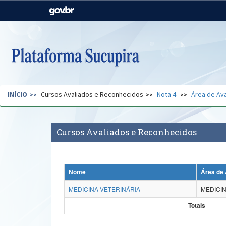
Casa Civil
Ministério da Justiça e
Segurança Pública
Ministério da Agricultura,
Ministério da Educação
Pecuária e Abastecimento
Ministério do Meio Ambiente
Ministério do Turismo
INÍCIO
Cursos Avaliados e Reconhecidos
Nota 4
Área de Ava
Secretaria de Governo
Gabinete de Segurança
Institucional
Cursos Avaliados e Reconhecidos
Nome
Área de 
MEDICINA VETERINÁRIA
MEDICIN
Totais