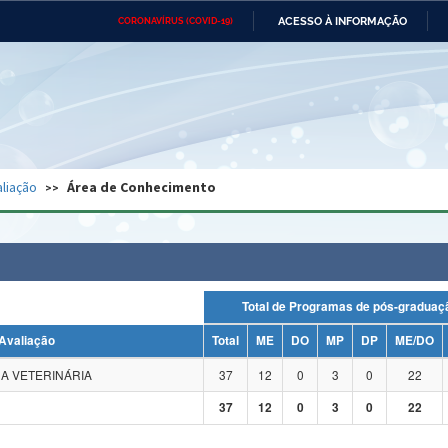
ACESSO À INFORMAÇÃO
CORONAVÍRUS (COVID-19)
Ministério da Defesa
Ministério das Relações
Mini
Exteriores
IR
PARA
O
CONTEÚDO
Ministério da Cidadania
Ministério da Saúde
Mini
Ministério do Desenvolvimento
Controladoria-Geral da União
Minis
Regional
e do
liação
Área de Conhecimento
Advocacia-Geral da União
Banco Central do Brasil
Plana
Total de Programas de pós-grad
Avaliação
Total
ME
DO
MP
DP
ME/DO
A VETERINÁRIA
37
12
0
3
0
22
37
12
0
3
0
22