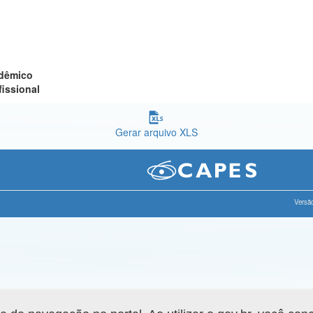
adêmico
fissional
Gerar arquivo XLS
Versão