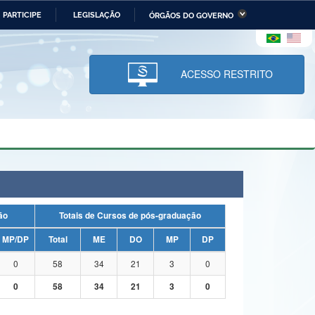
PARTICIPE
LEGISLAÇÃO
ÓRGÃOS DO GOVERNO
stério da Economia
Ministério da Infraestrutura
stério de Minas e Energia
Ministério da Ciência,
Tecnologia, Inovações e
ACESSO RESTRITO
Comunicações
tério da Mulher, da Família
Secretaria-Geral
s Direitos Humanos
lto
uação
Totais de Cursos de pós-graduação
MP/DP
Total
ME
DO
MP
DP
0
58
34
21
3
0
0
58
34
21
3
0