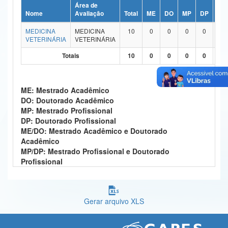
Área de
Ministério da Ciência, Tecnologia, Inovações e Comunicações
Nome
Avaliação
Total
ME
DO
MP
DP
ME
MEDICINA
MEDICINA
10
0
0
0
0
1
Ministério do Meio Ambiente
VETERINÁRIA
VETERINÁRIA
Ministério do Turismo
Totais
10
0
0
0
0
1
Ministério do Desenvolvimento Regional
ME: Mestrado Acadêmico
Controladoria-Geral da União
DO: Doutorado Acadêmico
MP: Mestrado Profissional
Ministério da Mulher, da Família e dos Direitos Humanos
DP: Doutorado Profissional
ME/DO: Mestrado Acadêmico e Doutorado
Secretaria-Geral
Acadêmico
MP/DP: Mestrado Profissional e Doutorado
Secretaria de Governo
Profissional
Gabinete de Segurança Institucional
Advocacia-Geral da União
Gerar arquivo XLS
Banco Central do Brasil