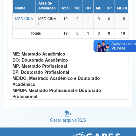
Área de
Ministério da Ciência, Tecnologia, Inovações e Comunicações
Nome
Avaliação
Total
ME
DO
MP
DP
ME/DO
MEDICINA
MEDICINA
19
0
1
0
0
18
Ministério do Meio Ambiente
I
Ministério do Turismo
Totais
19
0
1
0
0
18
Ministério do Desenvolvimento Regional
ME: Mestrado Acadêmico
Controladoria-Geral da União
DO: Doutorado Acadêmico
MP: Mestrado Profissional
Ministério da Mulher, da Família e dos Direitos Humanos
DP: Doutorado Profissional
ME/DO: Mestrado Acadêmico e Doutorado
Secretaria-Geral
Acadêmico
MP/DP: Mestrado Profissional e Doutorado
Secretaria de Governo
Profissional
Gabinete de Segurança Institucional
Advocacia-Geral da União
Gerar arquivo XLS
Banco Central do Brasil