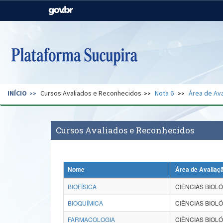
Casa Civil
Ministério da Justiça e
Segurança Pública
Ministério da Agricultura,
Ministério da Educação
Pecuária e Abastecimento
Ministério do Meio Ambiente
Ministério do Turismo
INÍCIO
Cursos Avaliados e Reconhecidos
Nota 6
Área de Ava
Secretaria de Governo
Gabinete de Segurança
Institucional
Cursos Avaliados e Reconhecidos
Nome
Área de Avaliaç
BIOFÍSICA
CIÊNCIAS BIOLÓ
BIOQUÍMICA
CIÊNCIAS BIOLÓ
FARMACOLOGIA
CIÊNCIAS BIOLÓ