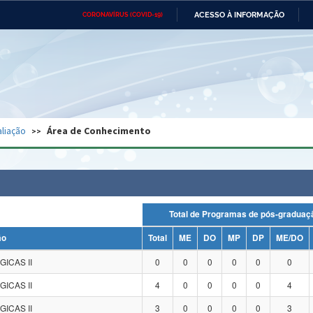
ACESSO À INFORMAÇÃO
CORONAVÍRUS (COVID-19)
Ministério da Defesa
Ministério das Relações
Mini
Exteriores
IR
PARA
O
CONTEÚDO
Ministério da Cidadania
Ministério da Saúde
Mini
Ministério do Desenvolvimento
Controladoria-Geral da União
Minis
Regional
e do
liação
Área de Conhecimento
Advocacia-Geral da União
Banco Central do Brasil
Plana
Total de Programas de pós-grad
ão
Total
ME
DO
MP
DP
ME/DO
GICAS II
0
0
0
0
0
0
GICAS II
4
0
0
0
0
4
GICAS II
3
0
0
0
0
3