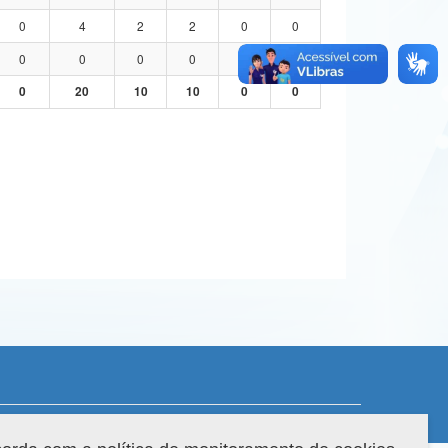
0
4
2
2
0
0
0
0
0
0
0
0
0
20
10
10
0
0
 do sistema: 3.88.9
Copyright 2022 Capes. Todos os direitos reservados.