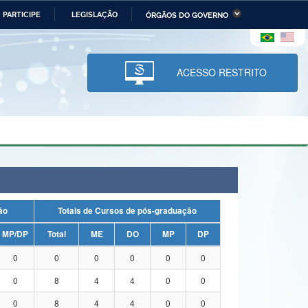
PARTICIPE
LEGISLAÇÃO
ÓRGÃOS DO GOVERNO
stério da Economia
Ministério da Infraestrutura
stério de Minas e Energia
Ministério da Ciência,
Tecnologia, Inovações e
ACESSO RESTRITO
Comunicações
tério da Mulher, da Família
Secretaria-Geral
s Direitos Humanos
lto
uação
Totais de Cursos de pós-graduação
MP/DP
Total
ME
DO
MP
DP
0
0
0
0
0
0
0
8
4
4
0
0
0
8
4
4
0
0