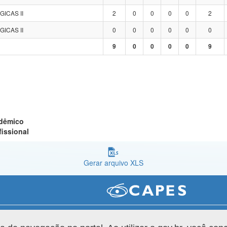
GICAS II
2
0
0
0
0
2
GICAS II
0
0
0
0
0
0
9
0
0
0
0
9
adêmico
fissional
Gerar arquivo XLS
Versão