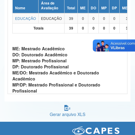
Área de
Ministério da Ciência, Tecnologia, Inovações e Comunicações
Nome
Avaliação
Total
ME
DO
MP
DP
ME/DO
EDUCAÇÃO
EDUCAÇÃO
39
0
0
0
0
39
Ministério do Meio Ambiente
Totais
39
0
0
0
0
39
Ministério do Turismo
Ministério do Desenvolvimento Regional
ME: Mestrado Acadêmico
DO: Doutorado Acadêmico
Controladoria-Geral da União
MP: Mestrado Profissional
DP: Doutorado Profissional
Ministério da Mulher, da Família e dos Direitos Humanos
ME/DO: Mestrado Acadêmico e Doutorado
Acadêmico
Secretaria-Geral
MP/DP: Mestrado Profissional e Doutorado
Profissional
Secretaria de Governo
Gabinete de Segurança Institucional
Gerar arquivo XLS
Advocacia-Geral da União
Banco Central do Brasil