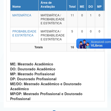
Área de
Ministério da Ciência, Tecnologia, Inovações e Comunicações
Nome
Avaliação
Total
ME
DO
MP
DP
MATEMÁTICA
MATEMÁTICA /
11
0
1
0
0
Ministério do Meio Ambiente
PROBABILIDADE
E ESTATÍSTICA
Ministério do Turismo
PROBABILIDADE
MATEMÁTICA /
5
0
0
0
0
E ESTATÍSTICA
PROBABILIDADE
Ministério do Desenvolvimento Regional
E ESTATÍSTICA
Controladoria-Geral da União
Totais
16
0
1
0
0
Ministério da Mulher, da Família e dos Direitos Humanos
ME: Mestrado Acadêmico
Secretaria-Geral
DO: Doutorado Acadêmico
MP: Mestrado Profissional
Secretaria de Governo
DP: Doutorado Profissional
ME/DO: Mestrado Acadêmico e Doutorado
Gabinete de Segurança Institucional
Acadêmico
MP/DP: Mestrado Profissional e Doutorado
Advocacia-Geral da União
Profissional
Banco Central do Brasil