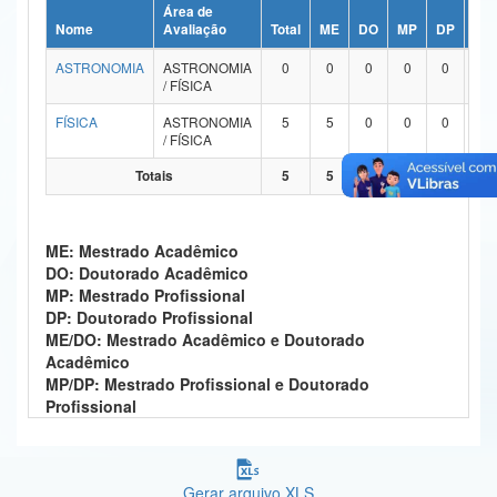
Área de
Ministério da Ciência, Tecnologia, Inovações e Comunicações
Nome
Avaliação
Total
ME
DO
MP
DP
ME
ASTRONOMIA
ASTRONOMIA
0
0
0
0
0
Ministério do Meio Ambiente
/ FÍSICA
Ministério do Turismo
FÍSICA
ASTRONOMIA
5
5
0
0
0
/ FÍSICA
Ministério do Desenvolvimento Regional
Totais
5
5
0
0
0
Controladoria-Geral da União
ME: Mestrado Acadêmico
Ministério da Mulher, da Família e dos Direitos Humanos
DO: Doutorado Acadêmico
MP: Mestrado Profissional
Secretaria-Geral
DP: Doutorado Profissional
ME/DO: Mestrado Acadêmico e Doutorado
Secretaria de Governo
Acadêmico
MP/DP: Mestrado Profissional e Doutorado
Gabinete de Segurança Institucional
Profissional
Advocacia-Geral da União
Banco Central do Brasil
Gerar arquivo XLS