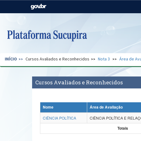
Casa Civil
Ministério da Justiça e
Segurança Pública
Ministério da Agricultura,
Ministério da Educação
Pecuária e Abastecimento
Ministério do Meio Ambiente
Ministério do Turismo
INÍCIO
Cursos Avaliados e Reconhecidos
Nota 3
Área de Ava
Secretaria de Governo
Gabinete de Segurança
Institucional
Cursos Avaliados e Reconhecidos
Nome
Área de Avaliação
CIÊNCIA POLÍTICA
CIÊNCIA POLÍTICA E RELA
Totais