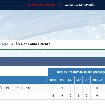
ACESSO À INFORMAÇÃO
CORONAVÍRUS (COVID-19)
Ministério da Defesa
Ministério das Relações
Mini
Exteriores
IR
PARA
O
CONTEÚDO
Ministério da Cidadania
Ministério da Saúde
Mini
Ministério do Desenvolvimento
Controladoria-Geral da União
Minis
Regional
e do
liação
Área de Conhecimento
Advocacia-Geral da União
Banco Central do Brasil
Plana
Total de Programas de pós-grad
Total
ME
DO
MP
DP
ME/DO
ÇÕES INTERNACIONAIS
15
9
0
6
0
0
15
9
0
6
0
0