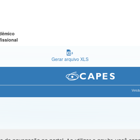
adêmico
fissional
Gerar arquivo XLS
Versão