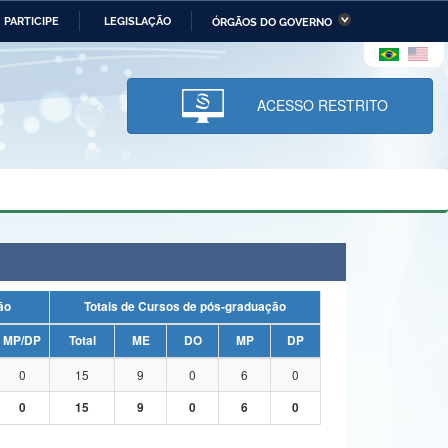
PARTICIPE
LEGISLAÇÃO
ÓRGÃOS DO GOVERNO
stério da Economia
Ministério da Infraestrutura
stério de Minas e Energia
Ministério da Ciência,
Tecnologia, Inovações e
ACESSO RESTRITO
Comunicações
tério da Mulher, da Família
Secretaria-Geral
s Direitos Humanos
lto
uação
Totais de Cursos de pós-graduação
MP/DP
Total
ME
DO
MP
DP
0
15
9
0
6
0
0
15
9
0
6
0