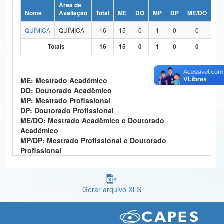
Área de
Ministério da Ciência, Tecnologia, Inovações e Comunicações
Nome
Avaliação
Total
ME
DO
MP
DP
ME/DO
MP
QUÍMICA
QUÍMICA
16
15
0
1
0
0
Ministério do Meio Ambiente
Totais
16
15
0
1
0
0
Ministério do Turismo
Ministério do Desenvolvimento Regional
ME: Mestrado Acadêmico
DO: Doutorado Acadêmico
Controladoria-Geral da União
MP: Mestrado Profissional
DP: Doutorado Profissional
Ministério da Mulher, da Família e dos Direitos Humanos
ME/DO: Mestrado Acadêmico e Doutorado
Acadêmico
Secretaria-Geral
MP/DP: Mestrado Profissional e Doutorado
Profissional
Secretaria de Governo
Gabinete de Segurança Institucional
Gerar arquivo XLS
Advocacia-Geral da União
Banco Central do Brasil