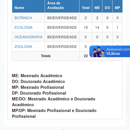
Área de
Ministério da Ciência, Tecnologia, Inovações e Comunicações
Nome
Avaliação
Total
ME
DO
MP
DP
BOTÂNICA
BIODIVERSIDADE
2
2
0
0
0
Ministério do Meio Ambiente
ECOLOGIA
BIODIVERSIDADE
15
14
0
1
0
Ministério do Turismo
OCEANOGRAFIA
BIODIVERSIDADE
0
0
0
0
0
Ministério do Desenvolvimento Regional
ZOOLOGIA
BIODIVERSIDADE
5
5
0
0
0
Controladoria-Geral da União
Totais
22
21
0
1
0
Ministério da Mulher, da Família e dos Direitos Humanos
ME: Mestrado Acadêmico
Secretaria-Geral
DO: Doutorado Acadêmico
MP: Mestrado Profissional
Secretaria de Governo
DP: Doutorado Profissional
ME/DO: Mestrado Acadêmico e Doutorado
Gabinete de Segurança Institucional
Acadêmico
MP/DP: Mestrado Profissional e Doutorado
Advocacia-Geral da União
Profissional
Banco Central do Brasil