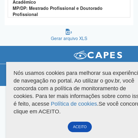
Acadêmico
Planalto
MP/DP: Mestrado Profissional e Doutorado
Profissional
Gerar arquivo XLS
Compatibilidade
Nós usamos cookies para melhorar sua experiênc
de navegação no portal. Ao utilizar o gov.br, você
Versão do sistema: 3.88.9
Copyright 2022 Capes. Todos os direitos reservados.
concorda com a política de monitoramento de
cookies. Para ter mais informações sobre como is
é feito, acesse
Política de cookies
.Se você concor
clique em ACEITO.
ACEITO