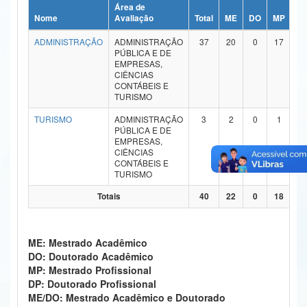
Área de
Ministério da Ciência, Tecnologia, Inovações e Comunicações
Nome
Avaliação
Total
ME
DO
MP
D
ADMINISTRAÇÃO
ADMINISTRAÇÃO
37
20
0
17
0
Ministério do Meio Ambiente
PÚBLICA E DE
EMPRESAS,
Ministério do Turismo
CIÊNCIAS
CONTÁBEIS E
TURISMO
Ministério do Desenvolvimento Regional
TURISMO
ADMINISTRAÇÃO
3
2
0
1
0
Controladoria-Geral da União
PÚBLICA E DE
EMPRESAS,
CIÊNCIAS
Ministério da Mulher, da Família e dos Direitos Humanos
CONTÁBEIS E
TURISMO
Secretaria-Geral
Totais
40
22
0
18
0
Secretaria de Governo
Gabinete de Segurança Institucional
ME: Mestrado Acadêmico
DO: Doutorado Acadêmico
Advocacia-Geral da União
MP: Mestrado Profissional
DP: Doutorado Profissional
Banco Central do Brasil
ME/DO: Mestrado Acadêmico e Doutorado