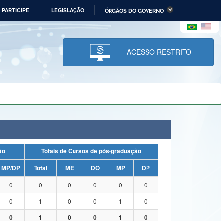
PARTICIPE
LEGISLAÇÃO
ÓRGÃOS DO GOVERNO
stério da Economia
Ministério da Infraestrutura
stério de Minas e Energia
Ministério da Ciência,
Tecnologia, Inovações e
ACESSO RESTRITO
Comunicações
tério da Mulher, da Família
Secretaria-Geral
s Direitos Humanos
lto
uação
Totais de Cursos de pós-graduação
MP/DP
Total
ME
DO
MP
DP
0
0
0
0
0
0
0
1
0
0
1
0
0
1
0
0
1
0