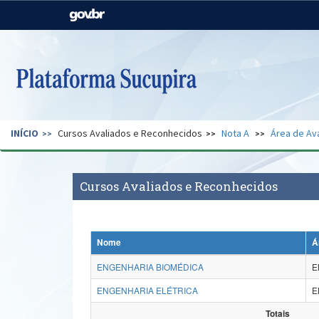
Casa Civil
Ministério da Justiça e
Segurança Pública
Ministério da Agricultura,
Ministério da Educação
Pecuária e Abastecimento
Ministério do Meio Ambiente
Ministério do Turismo
INÍCIO
Cursos Avaliados e Reconhecidos
Nota A
Área de Av
Secretaria de Governo
Gabinete de Segurança
Institucional
Cursos Avaliados e Reconhecidos
Nome
Á
ENGENHARIA BIOMÉDICA
E
ENGENHARIA ELÉTRICA
E
Totais