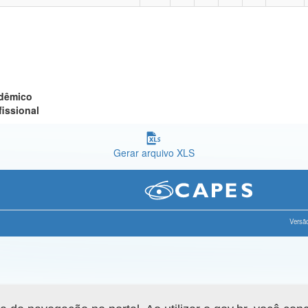
adêmico
fissional
Gerar arquivo XLS
Versão