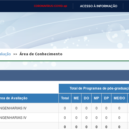
ACESSO À INFORMAÇÃO
CORONAVÍRUS (COVID-19)
Ministério da Defesa
Ministério das Relações
Mini
Exteriores
IR
PARA
O
CONTEÚDO
Ministério da Cidadania
Ministério da Saúde
Mini
Ministério do Desenvolvimento
Controladoria-Geral da União
Minis
Regional
e do
aliação
Área de Conhecimento
Advocacia-Geral da União
Banco Central do Brasil
Plana
Total de Programas de pós-grad
rea de Avaliação
Total
ME
DO
MP
DP
ME/DO
NGENHARIAS IV
0
0
0
0
0
0
NGENHARIAS IV
0
0
0
0
0
0
0
0
0
0
0
0