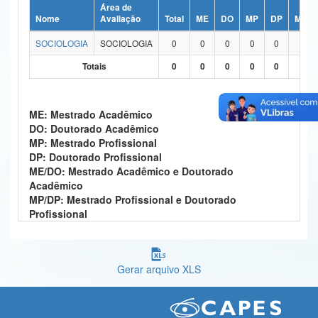
Área de
Ministério da Ciência, Tecnologia, Inovações e Comunicações
Nome
Avaliação
Total
ME
DO
MP
DP
ME/D
SOCIOLOGIA
SOCIOLOGIA
0
0
0
0
0
0
Ministério do Meio Ambiente
Totais
0
0
0
0
0
0
Ministério do Turismo
Ministério do Desenvolvimento Regional
ME: Mestrado Acadêmico
DO: Doutorado Acadêmico
Controladoria-Geral da União
MP: Mestrado Profissional
DP: Doutorado Profissional
Ministério da Mulher, da Família e dos Direitos Humanos
ME/DO: Mestrado Acadêmico e Doutorado
Acadêmico
Secretaria-Geral
MP/DP: Mestrado Profissional e Doutorado
Profissional
Secretaria de Governo
Gabinete de Segurança Institucional
Gerar arquivo XLS
Advocacia-Geral da União
Banco Central do Brasil