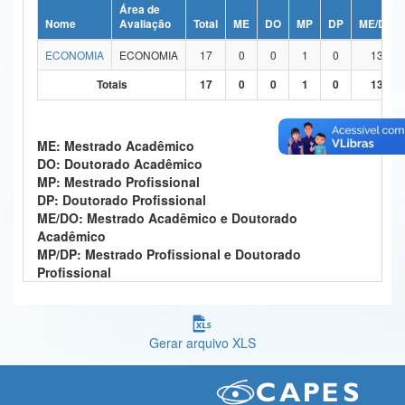
Área de
Ministério da Ciência, Tecnologia, Inovações e Comunicações
Nome
Avaliação
Total
ME
DO
MP
DP
ME/DO
ECONOMIA
ECONOMIA
17
0
0
1
0
13
Ministério do Meio Ambiente
Totais
17
0
0
1
0
13
Ministério do Turismo
Ministério do Desenvolvimento Regional
ME: Mestrado Acadêmico
DO: Doutorado Acadêmico
Controladoria-Geral da União
MP: Mestrado Profissional
DP: Doutorado Profissional
Ministério da Mulher, da Família e dos Direitos Humanos
ME/DO: Mestrado Acadêmico e Doutorado
Acadêmico
Secretaria-Geral
MP/DP: Mestrado Profissional e Doutorado
Profissional
Secretaria de Governo
Gabinete de Segurança Institucional
Gerar arquivo XLS
Advocacia-Geral da União
Banco Central do Brasil