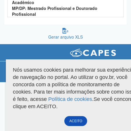
Acadêmico
Planalto
MP/DP: Mestrado Profissional e Doutorado
Profissional
Gerar arquivo XLS
Compatibilidade
Nós usamos cookies para melhorar sua experiênc
de navegação no portal. Ao utilizar o gov.br, você
Versão do sistema: 3.88.9
Copyright 2022 Capes. Todos os direitos reservados.
concorda com a política de monitoramento de
cookies. Para ter mais informações sobre como is
é feito, acesse
Política de cookies
.Se você concor
clique em ACEITO.
ACEITO