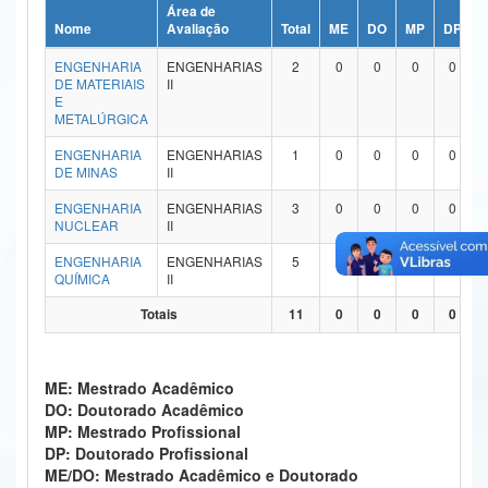
Área de
Ministério da Ciência, Tecnologia, Inovações e Comunicações
Nome
Avaliação
Total
ME
DO
MP
DP
ENGENHARIA
ENGENHARIAS
2
0
0
0
0
Ministério do Meio Ambiente
DE MATERIAIS
II
E
Ministério do Turismo
METALÚRGICA
ENGENHARIA
ENGENHARIAS
1
0
0
0
0
Ministério do Desenvolvimento Regional
DE MINAS
II
Controladoria-Geral da União
ENGENHARIA
ENGENHARIAS
3
0
0
0
0
NUCLEAR
II
Ministério da Mulher, da Família e dos Direitos Humanos
ENGENHARIA
ENGENHARIAS
5
0
0
0
0
QUÍMICA
II
Secretaria-Geral
Totais
11
0
0
0
0
Secretaria de Governo
Gabinete de Segurança Institucional
ME: Mestrado Acadêmico
DO: Doutorado Acadêmico
Advocacia-Geral da União
MP: Mestrado Profissional
DP: Doutorado Profissional
Banco Central do Brasil
ME/DO: Mestrado Acadêmico e Doutorado