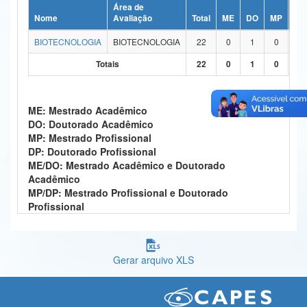
Área de
Ministério da Ciência, Tecnologia, Inovações e Comunicações
Nome
Avaliação
Total
ME
DO
MP
DP
BIOTECNOLOGIA
BIOTECNOLOGIA
22
0
1
0
0
Ministério do Meio Ambiente
Totais
22
0
1
0
0
Ministério do Turismo
Ministério do Desenvolvimento Regional
ME: Mestrado Acadêmico
DO: Doutorado Acadêmico
Controladoria-Geral da União
MP: Mestrado Profissional
DP: Doutorado Profissional
Ministério da Mulher, da Família e dos Direitos Humanos
ME/DO: Mestrado Acadêmico e Doutorado
Acadêmico
Secretaria-Geral
MP/DP: Mestrado Profissional e Doutorado
Profissional
Secretaria de Governo
Gabinete de Segurança Institucional
Gerar arquivo XLS
Advocacia-Geral da União
Banco Central do Brasil