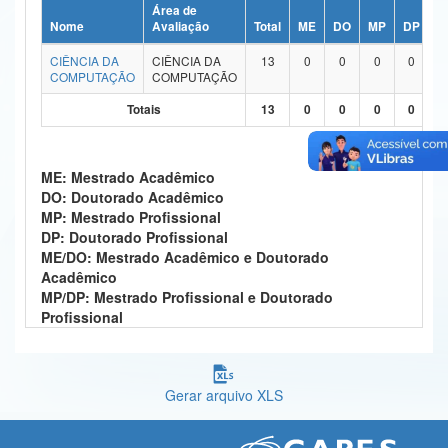
Área de
Ministério da Ciência, Tecnologia, Inovações e Comunicações
Nome
Avaliação
Total
ME
DO
MP
DP
M
CIÊNCIA DA
CIÊNCIA DA
13
0
0
0
0
Ministério do Meio Ambiente
COMPUTAÇÃO
COMPUTAÇÃO
Ministério do Turismo
Totais
13
0
0
0
0
Ministério do Desenvolvimento Regional
ME: Mestrado Acadêmico
Controladoria-Geral da União
DO: Doutorado Acadêmico
MP: Mestrado Profissional
Ministério da Mulher, da Família e dos Direitos Humanos
DP: Doutorado Profissional
ME/DO: Mestrado Acadêmico e Doutorado
Secretaria-Geral
Acadêmico
MP/DP: Mestrado Profissional e Doutorado
Secretaria de Governo
Profissional
Gabinete de Segurança Institucional
Advocacia-Geral da União
Gerar arquivo XLS
Banco Central do Brasil