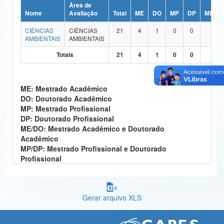
Área de
Ministério da Ciência, Tecnologia, Inovações e Comunicações
Nome
Avaliação
Total
ME
DO
MP
DP
ME/DO
CIÊNCIAS
CIÊNCIAS
21
4
1
0
0
14
Ministério do Meio Ambiente
AMBIENTAIS
AMBIENTAIS
Ministério do Turismo
Totais
21
4
1
0
0
14
Ministério do Desenvolvimento Regional
ME: Mestrado Acadêmico
Controladoria-Geral da União
DO: Doutorado Acadêmico
MP: Mestrado Profissional
Ministério da Mulher, da Família e dos Direitos Humanos
DP: Doutorado Profissional
ME/DO: Mestrado Acadêmico e Doutorado
Secretaria-Geral
Acadêmico
MP/DP: Mestrado Profissional e Doutorado
Secretaria de Governo
Profissional
Gabinete de Segurança Institucional
Advocacia-Geral da União
Gerar arquivo XLS
Banco Central do Brasil