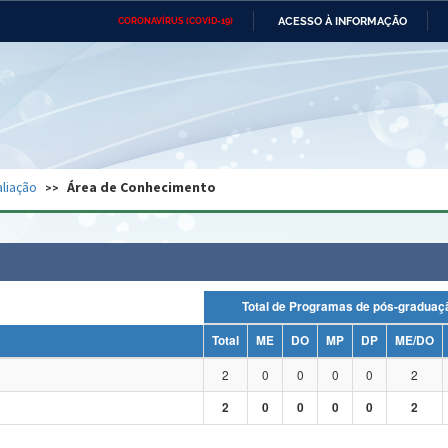
ACESSO À INFORMAÇÃO
CORONAVÍRUS (COVID-19)
Ministério da Defesa
Ministério das Relações
Mini
Exteriores
IR
PARA
O
CONTEÚDO
Ministério da Cidadania
Ministério da Saúde
Mini
Ministério do Desenvolvimento
Controladoria-Geral da União
Minis
Regional
e do
liação
Área de Conhecimento
Advocacia-Geral da União
Banco Central do Brasil
Plana
Total de Programas de pós-grad
Total
ME
DO
MP
DP
ME/DO
2
0
0
0
0
2
2
0
0
0
0
2