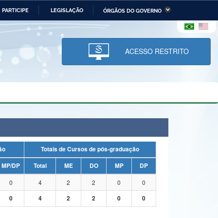
PARTICIPE
LEGISLAÇÃO
ÓRGÃOS DO GOVERNO
stério da Economia
Ministério da Infraestrutura
stério de Minas e Energia
Ministério da Ciência,
Tecnologia, Inovações e
ACESSO RESTRITO
Comunicações
tério da Mulher, da Família
Secretaria-Geral
s Direitos Humanos
lto
uação
Totais de Cursos de pós-graduação
MP/DP
Total
ME
DO
MP
DP
0
4
2
2
0
0
0
4
2
2
0
0