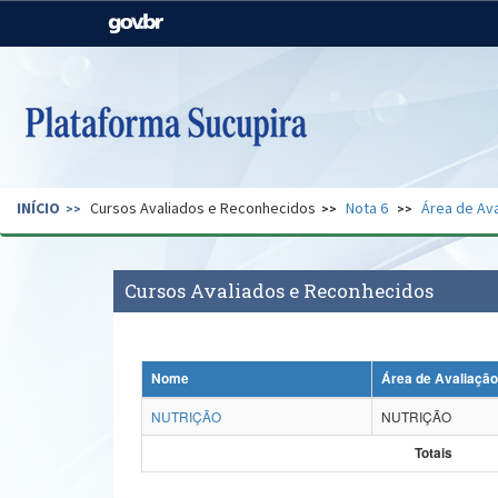
Casa Civil
Ministério da Justiça e
Segurança Pública
Ministério da Agricultura,
Ministério da Educação
Pecuária e Abastecimento
Ministério do Meio Ambiente
Ministério do Turismo
INÍCIO
Cursos Avaliados e Reconhecidos
Nota 6
Área de Ava
Secretaria de Governo
Gabinete de Segurança
Institucional
Cursos Avaliados e Reconhecidos
Nome
Área de Avaliação
NUTRIÇÃO
NUTRIÇÃO
Totais