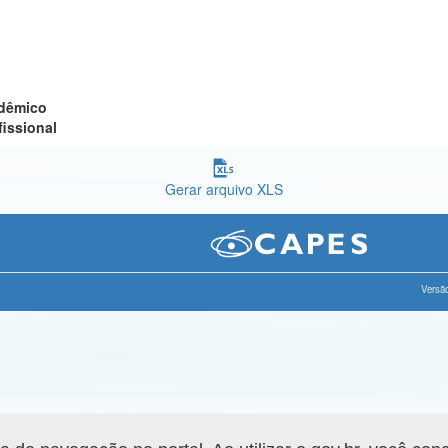
adêmico
fissional
Gerar arquivo XLS
Versão