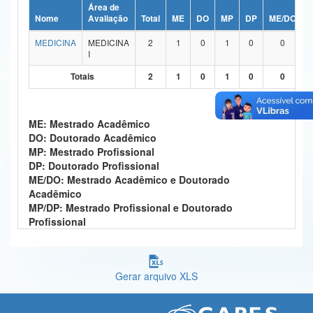
Área de
Ministério da Ciência, Tecnologia, Inovações e Comunicações
Nome
Avaliação
Total
ME
DO
MP
DP
ME/DO
MEDICINA
MEDICINA
2
1
0
1
0
0
Ministério do Meio Ambiente
I
Ministério do Turismo
Totais
2
1
0
1
0
0
Ministério do Desenvolvimento Regional
ME: Mestrado Acadêmico
Controladoria-Geral da União
DO: Doutorado Acadêmico
MP: Mestrado Profissional
Ministério da Mulher, da Família e dos Direitos Humanos
DP: Doutorado Profissional
ME/DO: Mestrado Acadêmico e Doutorado
Secretaria-Geral
Acadêmico
MP/DP: Mestrado Profissional e Doutorado
Secretaria de Governo
Profissional
Gabinete de Segurança Institucional
Advocacia-Geral da União
Gerar arquivo XLS
Banco Central do Brasil