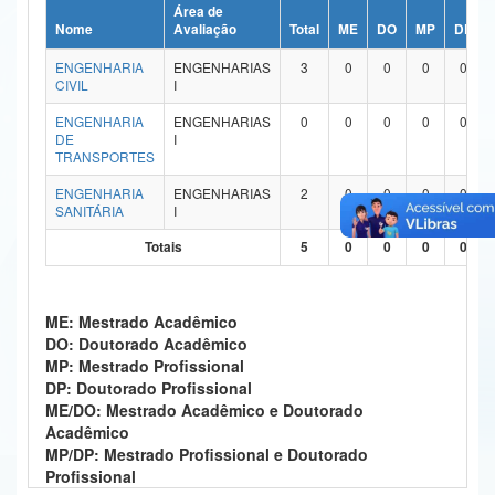
Área de
Ministério da Ciência, Tecnologia, Inovações e Comunicações
Nome
Avaliação
Total
ME
DO
MP
DP
ENGENHARIA
ENGENHARIAS
3
0
0
0
0
Ministério do Meio Ambiente
CIVIL
I
Ministério do Turismo
ENGENHARIA
ENGENHARIAS
0
0
0
0
0
DE
I
TRANSPORTES
Ministério do Desenvolvimento Regional
ENGENHARIA
ENGENHARIAS
2
0
0
0
0
Controladoria-Geral da União
SANITÁRIA
I
Totais
5
0
0
0
0
Ministério da Mulher, da Família e dos Direitos Humanos
Secretaria-Geral
ME: Mestrado Acadêmico
Secretaria de Governo
DO: Doutorado Acadêmico
MP: Mestrado Profissional
Gabinete de Segurança Institucional
DP: Doutorado Profissional
ME/DO: Mestrado Acadêmico e Doutorado
Advocacia-Geral da União
Acadêmico
MP/DP: Mestrado Profissional e Doutorado
Banco Central do Brasil
Profissional