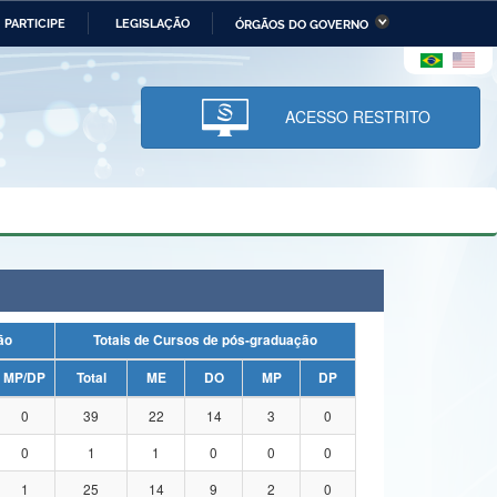
PARTICIPE
LEGISLAÇÃO
ÓRGÃOS DO GOVERNO
stério da Economia
Ministério da Infraestrutura
stério de Minas e Energia
Ministério da Ciência,
Tecnologia, Inovações e
ACESSO RESTRITO
Comunicações
tério da Mulher, da Família
Secretaria-Geral
s Direitos Humanos
lto
uação
Totais de Cursos de pós-graduação
MP/DP
Total
ME
DO
MP
DP
0
39
22
14
3
0
0
1
1
0
0
0
1
25
14
9
2
0