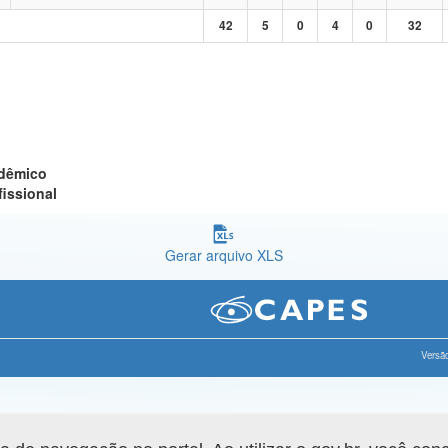
42
5
0
4
0
32
adêmico
fissional
Gerar arquivo XLS
Versão