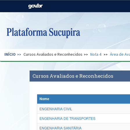
Casa Civil
Ministério da Justiça e
Segurança Pública
Ministério da Agricultura,
Ministério da Educação
Pecuária e Abastecimento
Ministério do Meio Ambiente
Ministério do Turismo
INÍCIO
Cursos Avaliados e Reconhecidos
Nota 4
Área de Ava
Secretaria de Governo
Gabinete de Segurança
Institucional
Cursos Avaliados e Reconhecidos
Nome
ENGENHARIA CIVIL
ENGENHARIA DE TRANSPORTES
ENGENHARIA SANITÁRIA