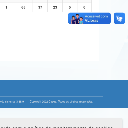
1
65
37
23
5
0
 do sistema: 3.88.9
Copyright 2022 Capes. Todos os direitos reservados.