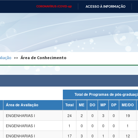
ACESSO À INFORMAÇÃO
CORONAVÍRUS (COVID-19)
Ministério da Defesa
Ministério das Relações
Mini
Exteriores
IR
PARA
O
CONTEÚDO
Ministério da Cidadania
Ministério da Saúde
Mini
Ministério do Desenvolvimento
Controladoria-Geral da União
Minis
Regional
e do
liação
Área de Conhecimento
Advocacia-Geral da União
Banco Central do Brasil
Plana
Total de Programas de pós-grad
Área de Avaliação
Total
ME
DO
MP
DP
ME/DO
ENGENHARIAS I
24
2
0
3
0
19
ENGENHARIAS I
1
0
0
0
0
1
ENGENHARIAS I
17
3
0
1
0
12