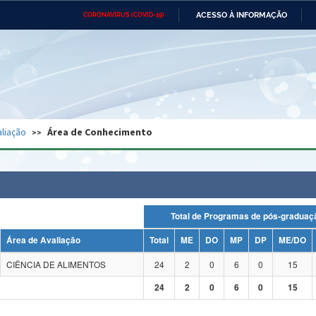
ACESSO À INFORMAÇÃO
CORONAVÍRUS (COVID-19)
Ministério da Defesa
Ministério das Relações
Mini
Exteriores
IR
PARA
O
CONTEÚDO
Ministério da Cidadania
Ministério da Saúde
Mini
Ministério do Desenvolvimento
Controladoria-Geral da União
Minis
Regional
e do
liação
Área de Conhecimento
Advocacia-Geral da União
Banco Central do Brasil
Plana
Total de Programas de pós-grad
Área de Avaliação
Total
ME
DO
MP
DP
ME/DO
CIÊNCIA DE ALIMENTOS
24
2
0
6
0
15
24
2
0
6
0
15