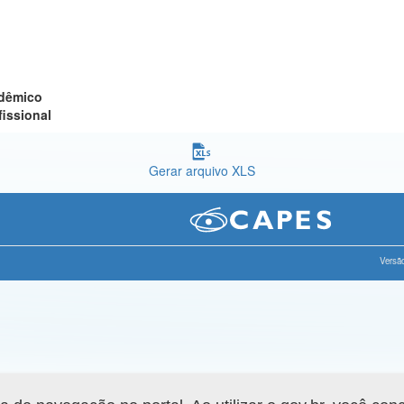
adêmico
fissional
Gerar arquivo XLS
Versão