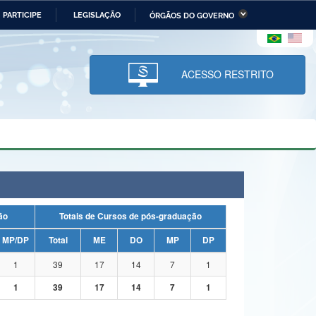
PARTICIPE
LEGISLAÇÃO
ÓRGÃOS DO GOVERNO
stério da Economia
Ministério da Infraestrutura
stério de Minas e Energia
Ministério da Ciência,
Tecnologia, Inovações e
ACESSO RESTRITO
Comunicações
tério da Mulher, da Família
Secretaria-Geral
s Direitos Humanos
lto
uação
Totais de Cursos de pós-graduação
MP/DP
Total
ME
DO
MP
DP
1
39
17
14
7
1
1
39
17
14
7
1