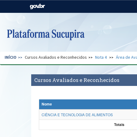
Casa Civil
Ministério da Justiça e
Segurança Pública
Ministério da Agricultura,
Ministério da Educação
Pecuária e Abastecimento
Ministério do Meio Ambiente
Ministério do Turismo
INÍCIO
Cursos Avaliados e Reconhecidos
Nota 4
Área de Ava
Secretaria de Governo
Gabinete de Segurança
Institucional
Cursos Avaliados e Reconhecidos
Nome
CIÊNCIA E TECNOLOGIA DE ALIMENTOS
Totais