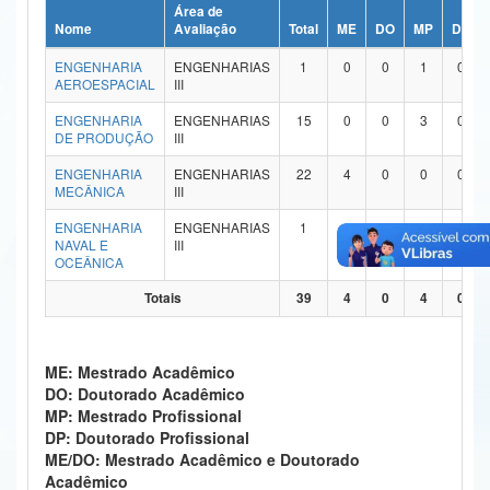
Área de
Ministério da Ciência, Tecnologia, Inovações e Comunicações
Nome
Avaliação
Total
ME
DO
MP
DP
ENGENHARIA
ENGENHARIAS
1
0
0
1
0
Ministério do Meio Ambiente
AEROESPACIAL
III
Ministério do Turismo
ENGENHARIA
ENGENHARIAS
15
0
0
3
0
DE PRODUÇÃO
III
Ministério do Desenvolvimento Regional
ENGENHARIA
ENGENHARIAS
22
4
0
0
0
MECÂNICA
III
Controladoria-Geral da União
ENGENHARIA
ENGENHARIAS
1
0
0
0
0
NAVAL E
III
Ministério da Mulher, da Família e dos Direitos Humanos
OCEÂNICA
Secretaria-Geral
Totais
39
4
0
4
0
Secretaria de Governo
ME: Mestrado Acadêmico
Gabinete de Segurança Institucional
DO: Doutorado Acadêmico
MP: Mestrado Profissional
Advocacia-Geral da União
DP: Doutorado Profissional
ME/DO: Mestrado Acadêmico e Doutorado
Banco Central do Brasil
Acadêmico