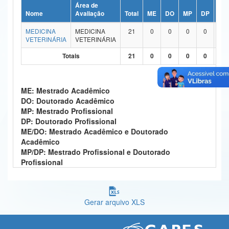
Área de
Ministério da Ciência, Tecnologia, Inovações e Comunicações
Nome
Avaliação
Total
ME
DO
MP
DP
ME
MEDICINA
MEDICINA
21
0
0
0
0
1
Ministério do Meio Ambiente
VETERINÁRIA
VETERINÁRIA
Ministério do Turismo
Totais
21
0
0
0
0
1
Ministério do Desenvolvimento Regional
ME: Mestrado Acadêmico
Controladoria-Geral da União
DO: Doutorado Acadêmico
MP: Mestrado Profissional
Ministério da Mulher, da Família e dos Direitos Humanos
DP: Doutorado Profissional
ME/DO: Mestrado Acadêmico e Doutorado
Secretaria-Geral
Acadêmico
MP/DP: Mestrado Profissional e Doutorado
Secretaria de Governo
Profissional
Gabinete de Segurança Institucional
Advocacia-Geral da União
Gerar arquivo XLS
Banco Central do Brasil