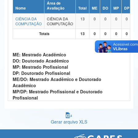
Área de
Ministério da Ciência, Tecnologia, Inovações e Comunicações
Nome
Avaliação
Total
ME
DO
MP
DP
M
CIÊNCIA DA
CIÊNCIA DA
13
0
0
0
0
Ministério do Meio Ambiente
COMPUTAÇÃO
COMPUTAÇÃO
Ministério do Turismo
Totais
13
0
0
0
0
Ministério do Desenvolvimento Regional
ME: Mestrado Acadêmico
Controladoria-Geral da União
DO: Doutorado Acadêmico
MP: Mestrado Profissional
Ministério da Mulher, da Família e dos Direitos Humanos
DP: Doutorado Profissional
ME/DO: Mestrado Acadêmico e Doutorado
Secretaria-Geral
Acadêmico
MP/DP: Mestrado Profissional e Doutorado
Secretaria de Governo
Profissional
Gabinete de Segurança Institucional
Advocacia-Geral da União
Gerar arquivo XLS
Banco Central do Brasil