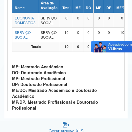
Área de
Ministério da Ciência, Tecnologia, Inovações e Comunicações
Nome
Avaliação
Total
ME
DO
MP
DP
ME/DO
ECONOMIA
SERVIÇO
0
0
0
0
0
0
Ministério do Meio Ambiente
DOMÉSTICA
SOCIAL
Ministério do Turismo
SERVIÇO
SERVIÇO
10
0
0
0
0
10
SOCIAL
SOCIAL
Ministério do Desenvolvimento Regional
Totais
10
0
0
0
0
10
Controladoria-Geral da União
ME: Mestrado Acadêmico
Ministério da Mulher, da Família e dos Direitos Humanos
DO: Doutorado Acadêmico
MP: Mestrado Profissional
Secretaria-Geral
DP: Doutorado Profissional
ME/DO: Mestrado Acadêmico e Doutorado
Secretaria de Governo
Acadêmico
MP/DP: Mestrado Profissional e Doutorado
Gabinete de Segurança Institucional
Profissional
Advocacia-Geral da União
Banco Central do Brasil
Gerar arquivo XLS