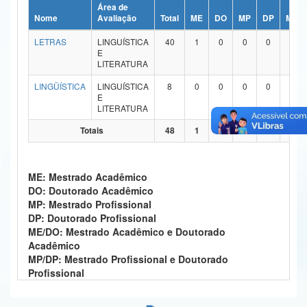
Área de
Ministério da Ciência, Tecnologia, Inovações e Comunicações
Nome
Avaliação
Total
ME
DO
MP
DP
ME/
LETRAS
LINGUÍSTICA
40
1
0
0
0
39
Ministério do Meio Ambiente
E
LITERATURA
Ministério do Turismo
LINGÜÍSTICA
LINGUÍSTICA
8
0
0
0
0
8
E
Ministério do Desenvolvimento Regional
LITERATURA
Controladoria-Geral da União
Totais
48
1
0
0
0
47
Ministério da Mulher, da Família e dos Direitos Humanos
ME: Mestrado Acadêmico
Secretaria-Geral
DO: Doutorado Acadêmico
MP: Mestrado Profissional
Secretaria de Governo
DP: Doutorado Profissional
ME/DO: Mestrado Acadêmico e Doutorado
Gabinete de Segurança Institucional
Acadêmico
MP/DP: Mestrado Profissional e Doutorado
Advocacia-Geral da União
Profissional
Banco Central do Brasil