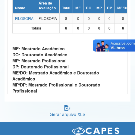
Área de
Ministério da Ciência, Tecnologia, Inovações e Comunicações
Nome
Avaliação
Total
ME
DO
MP
DP
ME/DO
FILOSOFIA
FILOSOFIA
8
0
0
0
0
8
Ministério do Meio Ambiente
Totais
8
0
0
0
0
8
Ministério do Turismo
Ministério do Desenvolvimento Regional
ME: Mestrado Acadêmico
DO: Doutorado Acadêmico
Controladoria-Geral da União
MP: Mestrado Profissional
DP: Doutorado Profissional
Ministério da Mulher, da Família e dos Direitos Humanos
ME/DO: Mestrado Acadêmico e Doutorado
Acadêmico
Secretaria-Geral
MP/DP: Mestrado Profissional e Doutorado
Profissional
Secretaria de Governo
Gabinete de Segurança Institucional
Gerar arquivo XLS
Advocacia-Geral da União
Banco Central do Brasil