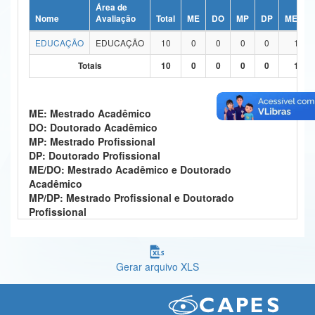
Área de
Ministério da Ciência, Tecnologia, Inovações e Comunicações
Nome
Avaliação
Total
ME
DO
MP
DP
ME/DO
EDUCAÇÃO
EDUCAÇÃO
10
0
0
0
0
10
Ministério do Meio Ambiente
Totais
10
0
0
0
0
10
Ministério do Turismo
Ministério do Desenvolvimento Regional
ME: Mestrado Acadêmico
DO: Doutorado Acadêmico
Controladoria-Geral da União
MP: Mestrado Profissional
DP: Doutorado Profissional
Ministério da Mulher, da Família e dos Direitos Humanos
ME/DO: Mestrado Acadêmico e Doutorado
Acadêmico
Secretaria-Geral
MP/DP: Mestrado Profissional e Doutorado
Profissional
Secretaria de Governo
Gabinete de Segurança Institucional
Gerar arquivo XLS
Advocacia-Geral da União
Banco Central do Brasil