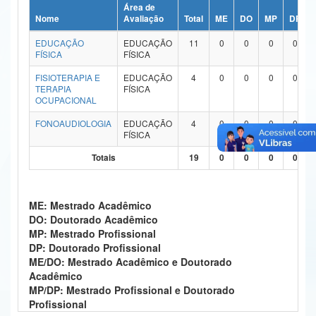
Área de
Ministério da Ciência, Tecnologia, Inovações e Comunicações
Nome
Avaliação
Total
ME
DO
MP
DP
EDUCAÇÃO
EDUCAÇÃO
11
0
0
0
0
Ministério do Meio Ambiente
FÍSICA
FÍSICA
Ministério do Turismo
FISIOTERAPIA E
EDUCAÇÃO
4
0
0
0
0
TERAPIA
FÍSICA
OCUPACIONAL
Ministério do Desenvolvimento Regional
FONOAUDIOLOGIA
EDUCAÇÃO
4
0
0
0
0
Controladoria-Geral da União
FÍSICA
Totais
19
0
0
0
0
Ministério da Mulher, da Família e dos Direitos Humanos
Secretaria-Geral
ME: Mestrado Acadêmico
Secretaria de Governo
DO: Doutorado Acadêmico
MP: Mestrado Profissional
Gabinete de Segurança Institucional
DP: Doutorado Profissional
ME/DO: Mestrado Acadêmico e Doutorado
Advocacia-Geral da União
Acadêmico
MP/DP: Mestrado Profissional e Doutorado
Banco Central do Brasil
Profissional