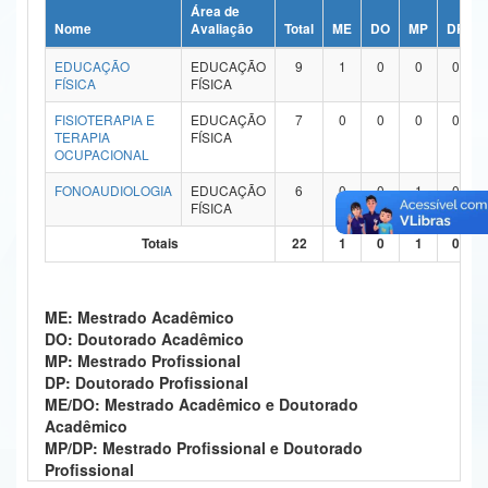
Área de
Ministério da Ciência, Tecnologia, Inovações e Comunicações
Nome
Avaliação
Total
ME
DO
MP
DP
EDUCAÇÃO
EDUCAÇÃO
9
1
0
0
0
Ministério do Meio Ambiente
FÍSICA
FÍSICA
Ministério do Turismo
FISIOTERAPIA E
EDUCAÇÃO
7
0
0
0
0
TERAPIA
FÍSICA
OCUPACIONAL
Ministério do Desenvolvimento Regional
FONOAUDIOLOGIA
EDUCAÇÃO
6
0
0
1
0
Controladoria-Geral da União
FÍSICA
Totais
22
1
0
1
0
Ministério da Mulher, da Família e dos Direitos Humanos
Secretaria-Geral
ME: Mestrado Acadêmico
Secretaria de Governo
DO: Doutorado Acadêmico
MP: Mestrado Profissional
Gabinete de Segurança Institucional
DP: Doutorado Profissional
ME/DO: Mestrado Acadêmico e Doutorado
Advocacia-Geral da União
Acadêmico
MP/DP: Mestrado Profissional e Doutorado
Banco Central do Brasil
Profissional