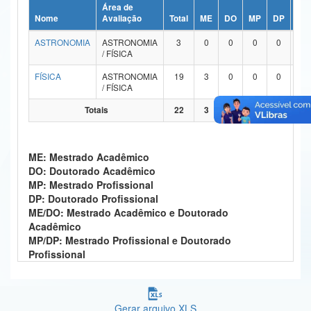
Área de
Ministério da Ciência, Tecnologia, Inovações e Comunicações
Nome
Avaliação
Total
ME
DO
MP
DP
ME
ASTRONOMIA
ASTRONOMIA
3
0
0
0
0
Ministério do Meio Ambiente
/ FÍSICA
Ministério do Turismo
FÍSICA
ASTRONOMIA
19
3
0
0
0
1
/ FÍSICA
Ministério do Desenvolvimento Regional
Totais
22
3
0
0
0
1
Controladoria-Geral da União
ME: Mestrado Acadêmico
Ministério da Mulher, da Família e dos Direitos Humanos
DO: Doutorado Acadêmico
MP: Mestrado Profissional
Secretaria-Geral
DP: Doutorado Profissional
ME/DO: Mestrado Acadêmico e Doutorado
Secretaria de Governo
Acadêmico
MP/DP: Mestrado Profissional e Doutorado
Gabinete de Segurança Institucional
Profissional
Advocacia-Geral da União
Banco Central do Brasil
Gerar arquivo XLS