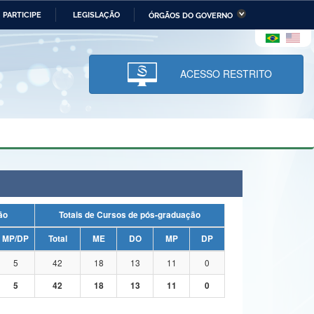
PARTICIPE
LEGISLAÇÃO
ÓRGÃOS DO GOVERNO
stério da Economia
Ministério da Infraestrutura
stério de Minas e Energia
Ministério da Ciência,
Tecnologia, Inovações e
ACESSO RESTRITO
Comunicações
tério da Mulher, da Família
Secretaria-Geral
s Direitos Humanos
lto
uação
Totais de Cursos de pós-graduação
MP/DP
Total
ME
DO
MP
DP
5
42
18
13
11
0
5
42
18
13
11
0