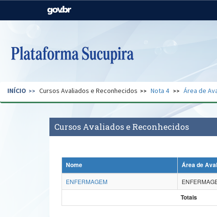
Casa Civil
Ministério da Justiça e
Segurança Pública
Ministério da Agricultura,
Ministério da Educação
Pecuária e Abastecimento
Ministério do Meio Ambiente
Ministério do Turismo
INÍCIO
Cursos Avaliados e Reconhecidos
Nota 4
Área de Ava
Secretaria de Governo
Gabinete de Segurança
Institucional
Cursos Avaliados e Reconhecidos
Nome
Área de Ava
ENFERMAGEM
ENFERMAG
Totais