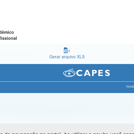
adêmico
fissional
Gerar arquivo XLS
Versão