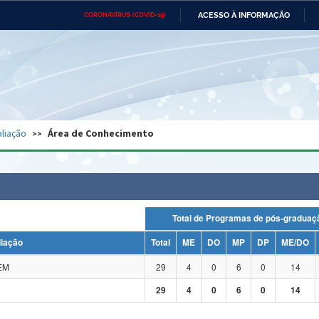
ACESSO À INFORMAÇÃO
CORONAVÍRUS (COVID-19)
Ministério da Defesa
Ministério das Relações
Mini
Exteriores
IR
PARA
O
CONTEÚDO
Ministério da Cidadania
Ministério da Saúde
Mini
Ministério do Desenvolvimento
Controladoria-Geral da União
Minis
Regional
e do
liação
Área de Conhecimento
Advocacia-Geral da União
Banco Central do Brasil
Plana
Total de Programas de pós-grad
liação
Total
ME
DO
MP
DP
ME/DO
EM
29
4
0
6
0
14
29
4
0
6
0
14