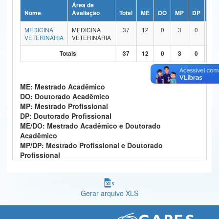
Área de
Ministério da Ciência, Tecnologia, Inovações e Comunicações
Nome
Avaliação
Total
ME
DO
MP
DP
ME
MEDICINA
MEDICINA
37
12
0
3
0
2
Ministério do Meio Ambiente
VETERINÁRIA
VETERINÁRIA
Ministério do Turismo
Totais
37
12
0
3
0
2
Ministério do Desenvolvimento Regional
ME: Mestrado Acadêmico
Controladoria-Geral da União
DO: Doutorado Acadêmico
MP: Mestrado Profissional
Ministério da Mulher, da Família e dos Direitos Humanos
DP: Doutorado Profissional
ME/DO: Mestrado Acadêmico e Doutorado
Secretaria-Geral
Acadêmico
MP/DP: Mestrado Profissional e Doutorado
Secretaria de Governo
Profissional
Gabinete de Segurança Institucional
Advocacia-Geral da União
Gerar arquivo XLS
Banco Central do Brasil