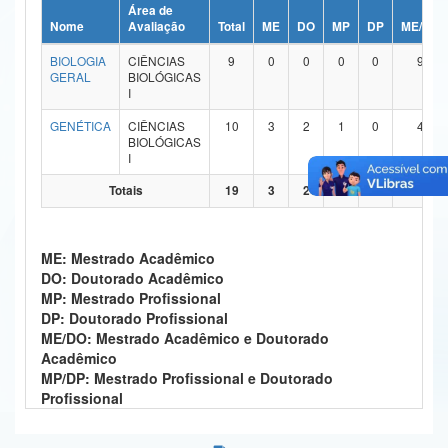
Área de
Ministério da Ciência, Tecnologia, Inovações e Comunicações
Nome
Avaliação
Total
ME
DO
MP
DP
ME/DO
BIOLOGIA
CIÊNCIAS
9
0
0
0
0
9
Ministério do Meio Ambiente
GERAL
BIOLÓGICAS
I
Ministério do Turismo
GENÉTICA
CIÊNCIAS
10
3
2
1
0
4
BIOLÓGICAS
Ministério do Desenvolvimento Regional
I
Controladoria-Geral da União
Totais
19
3
2
1
0
13
Ministério da Mulher, da Família e dos Direitos Humanos
ME: Mestrado Acadêmico
Secretaria-Geral
DO: Doutorado Acadêmico
MP: Mestrado Profissional
Secretaria de Governo
DP: Doutorado Profissional
ME/DO: Mestrado Acadêmico e Doutorado
Gabinete de Segurança Institucional
Acadêmico
MP/DP: Mestrado Profissional e Doutorado
Advocacia-Geral da União
Profissional
Banco Central do Brasil