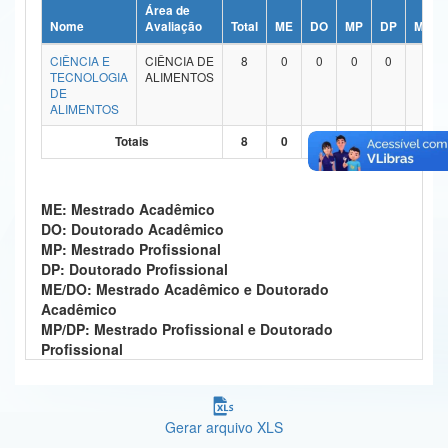
Área de
Ministério da Ciência, Tecnologia, Inovações e Comunicações
Nome
Avaliação
Total
ME
DO
MP
DP
ME/D
CIÊNCIA E
CIÊNCIA DE
8
0
0
0
0
7
Ministério do Meio Ambiente
TECNOLOGIA
ALIMENTOS
DE
Ministério do Turismo
ALIMENTOS
Totais
8
0
0
0
0
7
Ministério do Desenvolvimento Regional
Controladoria-Geral da União
ME: Mestrado Acadêmico
Ministério da Mulher, da Família e dos Direitos Humanos
DO: Doutorado Acadêmico
MP: Mestrado Profissional
Secretaria-Geral
DP: Doutorado Profissional
ME/DO: Mestrado Acadêmico e Doutorado
Secretaria de Governo
Acadêmico
MP/DP: Mestrado Profissional e Doutorado
Gabinete de Segurança Institucional
Profissional
Advocacia-Geral da União
Gerar arquivo XLS
Banco Central do Brasil