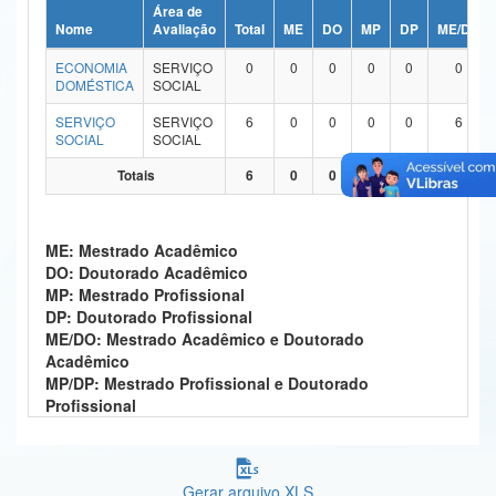
Área de
Ministério da Ciência, Tecnologia, Inovações e Comunicações
Nome
Avaliação
Total
ME
DO
MP
DP
ME/DO
ECONOMIA
SERVIÇO
0
0
0
0
0
0
Ministério do Meio Ambiente
DOMÉSTICA
SOCIAL
Ministério do Turismo
SERVIÇO
SERVIÇO
6
0
0
0
0
6
SOCIAL
SOCIAL
Ministério do Desenvolvimento Regional
Totais
6
0
0
0
0
6
Controladoria-Geral da União
ME: Mestrado Acadêmico
Ministério da Mulher, da Família e dos Direitos Humanos
DO: Doutorado Acadêmico
MP: Mestrado Profissional
Secretaria-Geral
DP: Doutorado Profissional
ME/DO: Mestrado Acadêmico e Doutorado
Secretaria de Governo
Acadêmico
MP/DP: Mestrado Profissional e Doutorado
Gabinete de Segurança Institucional
Profissional
Advocacia-Geral da União
Banco Central do Brasil
Gerar arquivo XLS