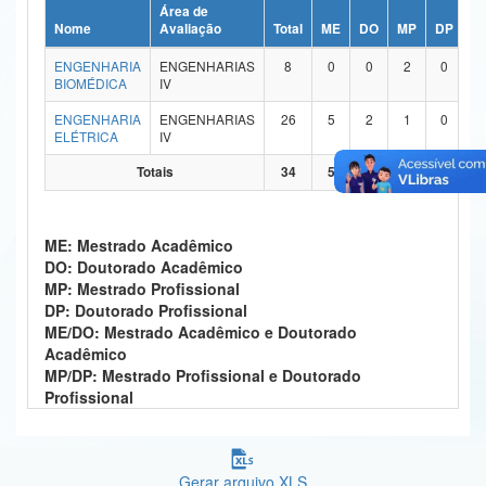
Área de
Ministério da Ciência, Tecnologia, Inovações e Comunicações
Nome
Avaliação
Total
ME
DO
MP
DP
M
ENGENHARIA
ENGENHARIAS
8
0
0
2
0
Ministério do Meio Ambiente
BIOMÉDICA
IV
Ministério do Turismo
ENGENHARIA
ENGENHARIAS
26
5
2
1
0
ELÉTRICA
IV
Ministério do Desenvolvimento Regional
Totais
34
5
2
3
0
Controladoria-Geral da União
ME: Mestrado Acadêmico
Ministério da Mulher, da Família e dos Direitos Humanos
DO: Doutorado Acadêmico
MP: Mestrado Profissional
Secretaria-Geral
DP: Doutorado Profissional
ME/DO: Mestrado Acadêmico e Doutorado
Secretaria de Governo
Acadêmico
MP/DP: Mestrado Profissional e Doutorado
Gabinete de Segurança Institucional
Profissional
Advocacia-Geral da União
Banco Central do Brasil
Gerar arquivo XLS