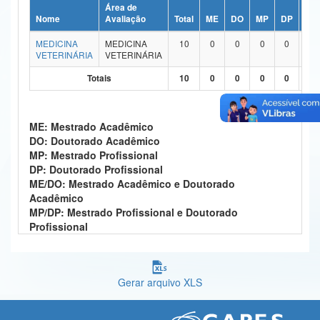
Área de
Ministério da Ciência, Tecnologia, Inovações e Comunicações
Nome
Avaliação
Total
ME
DO
MP
DP
ME
MEDICINA
MEDICINA
10
0
0
0
0
1
Ministério do Meio Ambiente
VETERINÁRIA
VETERINÁRIA
Ministério do Turismo
Totais
10
0
0
0
0
1
Ministério do Desenvolvimento Regional
ME: Mestrado Acadêmico
Controladoria-Geral da União
DO: Doutorado Acadêmico
MP: Mestrado Profissional
Ministério da Mulher, da Família e dos Direitos Humanos
DP: Doutorado Profissional
ME/DO: Mestrado Acadêmico e Doutorado
Secretaria-Geral
Acadêmico
MP/DP: Mestrado Profissional e Doutorado
Secretaria de Governo
Profissional
Gabinete de Segurança Institucional
Advocacia-Geral da União
Gerar arquivo XLS
Banco Central do Brasil