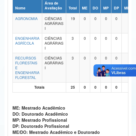
Área de
Ministério da Ciência, Tecnologia, Inovações e Comunicações
Nome
Avaliação
Total
ME
DO
MP
DP
ME/DO
AGRONOMIA
CIÊNCIAS
19
0
0
0
0
19
Ministério do Meio Ambiente
AGRÁRIAS
I
Ministério do Turismo
ENGENHARIA
CIÊNCIAS
3
0
0
0
0
3
AGRÍCOLA
AGRÁRIAS
Ministério do Desenvolvimento Regional
I
Controladoria-Geral da União
RECURSOS
CIÊNCIAS
3
0
0
0
0
3
FLORESTAIS
AGRÁRIAS
E
I
Ministério da Mulher, da Família e dos Direitos Humanos
ENGENHARIA
FLORESTAL
Secretaria-Geral
Totais
25
0
0
0
0
25
Secretaria de Governo
Gabinete de Segurança Institucional
ME: Mestrado Acadêmico
DO: Doutorado Acadêmico
Advocacia-Geral da União
MP: Mestrado Profissional
DP: Doutorado Profissional
Banco Central do Brasil
ME/DO: Mestrado Acadêmico e Doutorado