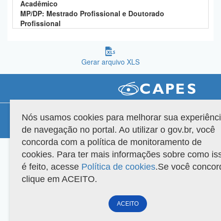
Acadêmico
Planalto
MP/DP: Mestrado Profissional e Doutorado
Profissional
Gerar arquivo XLS
Compatibilidade
Nós usamos cookies para melhorar sua experiênc
de navegação no portal. Ao utilizar o gov.br, você
Versão do sistema: 3.88.9
Copyright 2022 Capes. Todos os direitos reservados.
concorda com a política de monitoramento de
cookies. Para ter mais informações sobre como is
é feito, acesse
Política de cookies
.Se você concor
clique em ACEITO.
ACEITO