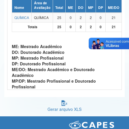
Área de
Ministério da Ciência, Tecnologia, Inovações e Comunicações
Nome
Avaliação
Total
ME
DO
MP
DP
ME/DO
MP
QUÍMICA
QUÍMICA
25
0
2
2
0
21
Ministério do Meio Ambiente
Totais
25
0
2
2
0
21
Ministério do Turismo
Ministério do Desenvolvimento Regional
ME: Mestrado Acadêmico
DO: Doutorado Acadêmico
Controladoria-Geral da União
MP: Mestrado Profissional
DP: Doutorado Profissional
Ministério da Mulher, da Família e dos Direitos Humanos
ME/DO: Mestrado Acadêmico e Doutorado
Acadêmico
Secretaria-Geral
MP/DP: Mestrado Profissional e Doutorado
Profissional
Secretaria de Governo
Gabinete de Segurança Institucional
Gerar arquivo XLS
Advocacia-Geral da União
Banco Central do Brasil