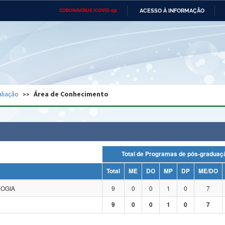
ACESSO À INFORMAÇÃO
CORONAVÍRUS (COVID-19)
Ministério da Defesa
Ministério das Relações
Mini
Exteriores
IR
PARA
O
CONTEÚDO
Ministério da Cidadania
Ministério da Saúde
Mini
Ministério do Desenvolvimento
Controladoria-Geral da União
Minis
Regional
e do
liação
Área de Conhecimento
Advocacia-Geral da União
Banco Central do Brasil
Plana
Total de Programas de pós-grad
Total
ME
DO
MP
DP
ME/DO
LOGIA
9
0
0
1
0
7
9
0
0
1
0
7