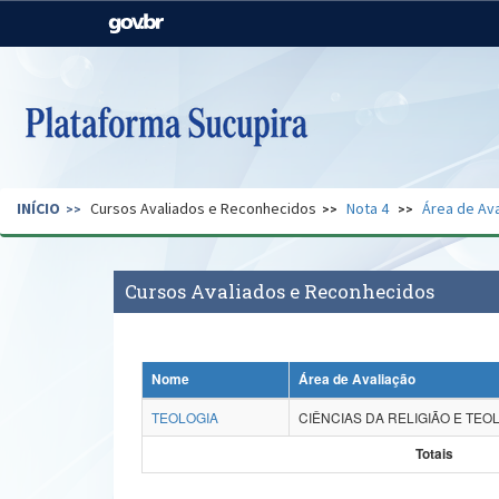
Casa Civil
Ministério da Justiça e
Segurança Pública
Ministério da Agricultura,
Ministério da Educação
Pecuária e Abastecimento
Ministério do Meio Ambiente
Ministério do Turismo
INÍCIO
Cursos Avaliados e Reconhecidos
Nota 4
Área de Ava
Secretaria de Governo
Gabinete de Segurança
Institucional
Cursos Avaliados e Reconhecidos
Nome
Área de Avaliação
TEOLOGIA
CIÊNCIAS DA RELIGIÃO E TEO
Totais