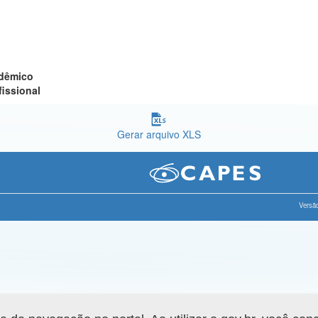
adêmico
fissional
Gerar arquivo XLS
Versão