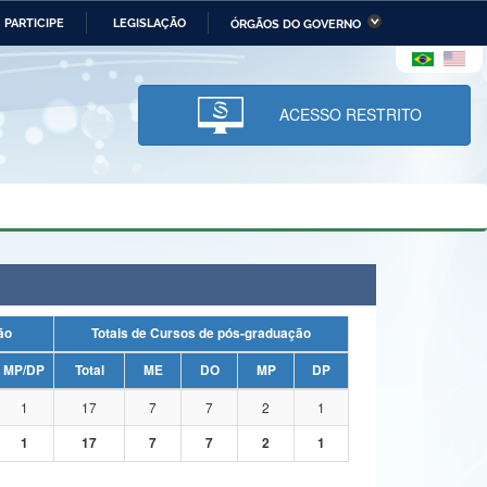
PARTICIPE
LEGISLAÇÃO
ÓRGÃOS DO GOVERNO
stério da Economia
Ministério da Infraestrutura
stério de Minas e Energia
Ministério da Ciência,
Tecnologia, Inovações e
ACESSO RESTRITO
Comunicações
tério da Mulher, da Família
Secretaria-Geral
s Direitos Humanos
lto
uação
Totais de Cursos de pós-graduação
MP/DP
Total
ME
DO
MP
DP
1
17
7
7
2
1
1
17
7
7
2
1