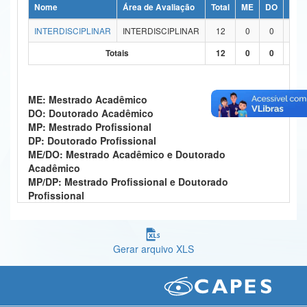
Nome
Área de Avaliação
Total
ME
DO
MP
Ministério da Ciência, Tecnologia, Inovações e Comunicações
INTERDISCIPLINAR
INTERDISCIPLINAR
12
0
0
0
Ministério do Meio Ambiente
Totais
12
0
0
0
Ministério do Turismo
ME: Mestrado Acadêmico
Ministério do Desenvolvimento Regional
DO: Doutorado Acadêmico
MP: Mestrado Profissional
Controladoria-Geral da União
DP: Doutorado Profissional
ME/DO: Mestrado Acadêmico e Doutorado
Ministério da Mulher, da Família e dos Direitos Humanos
Acadêmico
MP/DP: Mestrado Profissional e Doutorado
Secretaria-Geral
Profissional
Secretaria de Governo
Gabinete de Segurança Institucional
Gerar arquivo XLS
Advocacia-Geral da União
Banco Central do Brasil