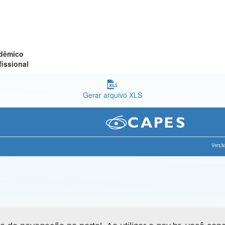
adêmico
fissional
Gerar arquivo XLS
Versão