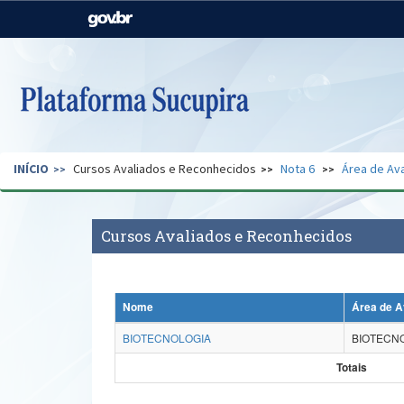
Casa Civil
Ministério da Justiça e
Segurança Pública
Ministério da Agricultura,
Ministério da Educação
Pecuária e Abastecimento
Ministério do Meio Ambiente
Ministério do Turismo
INÍCIO
Cursos Avaliados e Reconhecidos
Nota 6
Área de Ava
Secretaria de Governo
Gabinete de Segurança
Institucional
Cursos Avaliados e Reconhecidos
Nome
Área de A
BIOTECNOLOGIA
BIOTECN
Totais