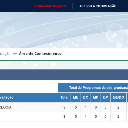
ACESSO À INFORMAÇÃO
CORONAVÍRUS (COVID-19)
Ministério da Defesa
Ministério das Relações
Mini
Exteriores
IR
PARA
O
CONTEÚDO
Ministério da Cidadania
Ministério da Saúde
Mini
Ministério do Desenvolvimento
Controladoria-Geral da União
Minis
Regional
e do
liação
Área de Conhecimento
Advocacia-Geral da União
Banco Central do Brasil
Plana
Total de Programas de pós-grad
valiação
Total
ME
DO
MP
DP
ME/DO
OLOGIA
3
0
1
0
0
2
3
0
1
0
0
2