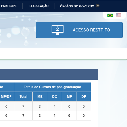
PARTICIPE
LEGISLAÇÃO
ÓRGÃOS DO GOVERNO
stério da Economia
Ministério da Infraestrutura
stério de Minas e Energia
Ministério da Ciência,
Tecnologia, Inovações e
ACESSO RESTRITO
Comunicações
tério da Mulher, da Família
Secretaria-Geral
s Direitos Humanos
lto
uação
Totais de Cursos de pós-graduação
MP/DP
Total
ME
DO
MP
DP
0
7
3
4
0
0
0
7
3
4
0
0