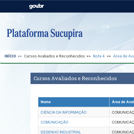
Casa Civil
Ministério da Justiça e
Segurança Pública
Ministério da Agricultura,
Ministério da Educação
Pecuária e Abastecimento
Ministério do Meio Ambiente
Ministério do Turismo
INÍCIO
Cursos Avaliados e Reconhecidos
Nota 4
Área de Ava
Secretaria de Governo
Gabinete de Segurança
Institucional
Cursos Avaliados e Reconhecidos
Nome
Área de Ava
CIÊNCIA DA INFORMAÇÃO
COMUNICAÇ
COMUNICAÇÃO
COMUNICAÇ
DESENHO INDUSTRIAL
COMUNICAÇ