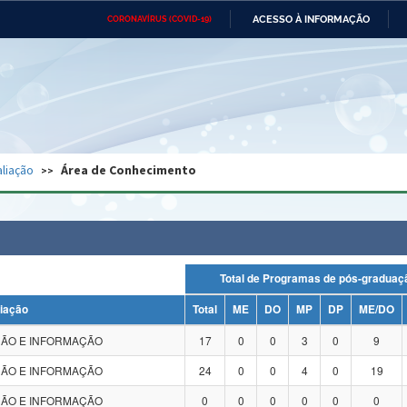
ACESSO À INFORMAÇÃO
CORONAVÍRUS (COVID-19)
Ministério da Defesa
Ministério das Relações
Mini
Exteriores
IR
PARA
O
CONTEÚDO
Ministério da Cidadania
Ministério da Saúde
Mini
Ministério do Desenvolvimento
Controladoria-Geral da União
Minis
Regional
e do
liação
Área de Conhecimento
Advocacia-Geral da União
Banco Central do Brasil
Plana
Total de Programas de pós-grad
liação
Total
ME
DO
MP
DP
ME/DO
ÃO E INFORMAÇÃO
17
0
0
3
0
9
ÃO E INFORMAÇÃO
24
0
0
4
0
19
ÃO E INFORMAÇÃO
0
0
0
0
0
0