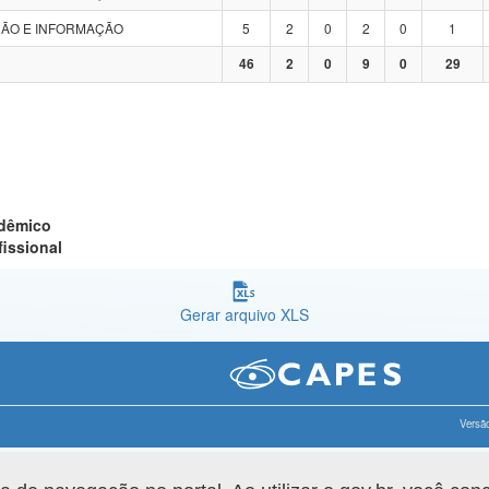
ÃO E INFORMAÇÃO
5
2
0
2
0
1
46
2
0
9
0
29
adêmico
fissional
Gerar arquivo XLS
Versão