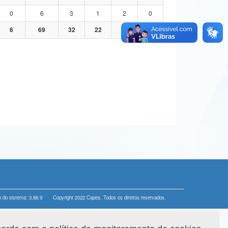
0
6
3
1
2
0
6
69
32
22
15
0
 do sistema: 3.88.9
Copyright 2022 Capes. Todos os direitos reservados.