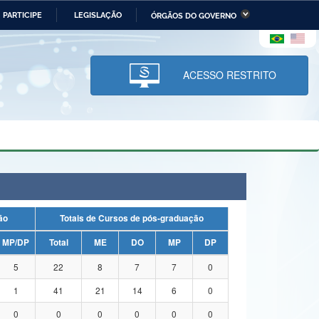
PARTICIPE
LEGISLAÇÃO
ÓRGÃOS DO GOVERNO
stério da Economia
Ministério da Infraestrutura
stério de Minas e Energia
Ministério da Ciência,
Tecnologia, Inovações e
ACESSO RESTRITO
Comunicações
tério da Mulher, da Família
Secretaria-Geral
s Direitos Humanos
lto
uação
Totais de Cursos de pós-graduação
MP/DP
Total
ME
DO
MP
DP
5
22
8
7
7
0
1
41
21
14
6
0
0
0
0
0
0
0